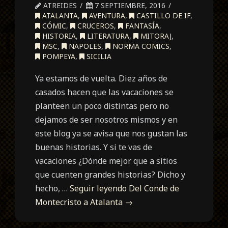
ATREIDES
7 SEPTIEMBRE, 2016
ATALANTA
,
AVENTURA
,
CASTILLO DE IF
,
CÓMIC
,
CRUCEROS
,
FANTASÍA
,
HISTORIA
,
LITERATURA
,
MITORAJ
,
MSC
,
NAPOLES
,
NORMA COMICS
,
POMPEYA
,
SICILIA
Ya estamos de vuelta. Diez años de
casados hacen que las vacaciones se
planteen un poco distintas pero no
dejamos de ser nosotros mismos y en
este blog ya se avisa que nos gustan las
buenas historias. Y si te vas de
vacaciones ¿Dónde mejor que a sitios
que cuenten grandes historias? Dicho y
hecho, …
Seguir leyendo
Del Conde de
Montecristo a Atalanta
→