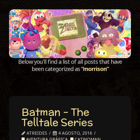
C
Below you'll find a list of all posts that have
been categorized as
“morrison”
Batman – The
Telltale Series
ATREIDES
4 AGOSTO, 2016
AVENTURA GRÁFICA
,
CATWOMAN
,