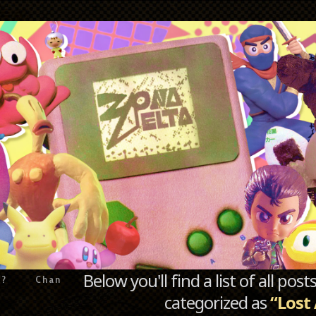
Below you'll find a list of all po
e?
Chan
categorized as
“Lost