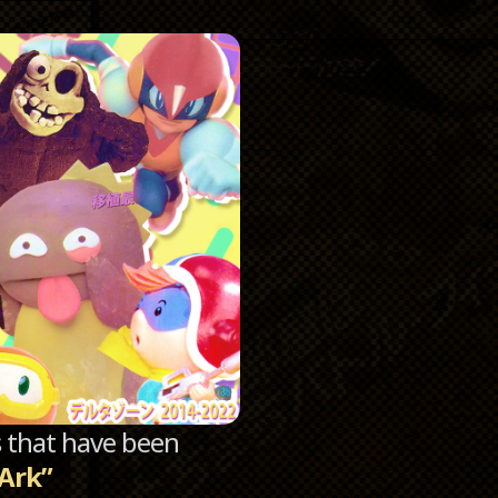
Catego
Archi
sts that have been
 Ark”