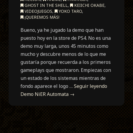
GHOST IN THE SHELL
,
KEIICHI OKABE
,
VIDEOJUEGOS
,
YOKO TARO
,
¡QUEREMOS MÁS!
Bueno, ya he jugado la demo que han
puesto hoy en la store de PS4. No es una
demo muy larga, unos 45 minutos como
mucho y descubre menos de lo que me
gustaría porque recuerda a los primeros
gameplays que mostraron. Empiezas con
un estado de los sistemas mientras de
fondo aparece el logo …
Seguir leyendo
Demo NiER Automata
→