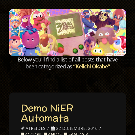
C
Below you'll find a list of all posts that have
been categorized as
“Keiichi Okabe”
Demo NiER
Automata
ATREIDES
22 DICIEMBRE, 2016
ACCION
,
ANIME
,
FANTASÍA
,