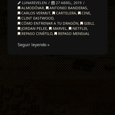
LUNAREVELEN
27 ABRIL, 2019
ALMODÓVAR
,
ANTONIO BANDERAS
,
CARLOS VERMUT
,
CARTELERA
,
CINE
,
CLINT EASTWOOD
,
CÓMO ENTRENAR A TU DRAGÓN
,
GIBLI
,
JORDAN PELEE
,
MARVEL
,
NETFLIX
,
REPASO CINÉFILO
,
REPASO MENSUAL
Seguir leyendo »