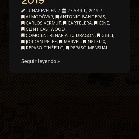
LUNAREVELEN
27 ABRIL, 2019
ALMODÓVAR
,
ANTONIO BANDERAS
,
CARLOS VERMUT
,
CARTELERA
,
CINE
,
CLINT EASTWOOD
,
CÓMO ENTRENAR A TU DRAGÓN
,
GIBLI
,
JORDAN PELEE
,
MARVEL
,
NETFLIX
,
REPASO CINÉFILO
,
REPASO MENSUAL
Seguir leyendo »