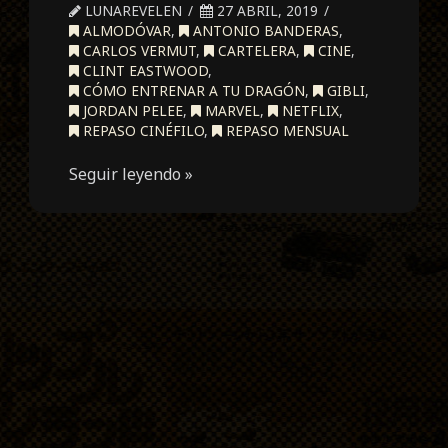
LUNAREVELEN
27 ABRIL, 2019
ALMODÓVAR
,
ANTONIO BANDERAS
,
CARLOS VERMUT
,
CARTELERA
,
CINE
,
CLINT EASTWOOD
,
CÓMO ENTRENAR A TU DRAGÓN
,
GIBLI
,
JORDAN PELEE
,
MARVEL
,
NETFLIX
,
REPASO CINÉFILO
,
REPASO MENSUAL
Seguir leyendo »