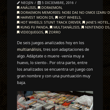
NEOJIN
5 DICIEMBRE, 2016
ANÁLISIS
,
DORAEMON
,
DORAEMON MEMORIES: NOBI DAI NO OMOI IZARU 
HARVEST MOON DS
,
HOT WHEELS
,
HOT WHEELS: STUNT TRACK DRIVER
,
JANE'S HOTEL
,
KUNG FU PANDA
,
MULTIANÁLISIS
,
NINTENDO DS
VIDEOJUEGOS
,
ZORRO
De seis juegos analizados hoy en los
multianálisis
, tres son adaptaciones de
algo. Adáptate o muere -venía muy a
huevo, lo siento-. Por otra parte, entre
los analizados se encuentra un juego con
gran nombre y con una puntuación muy
baja.