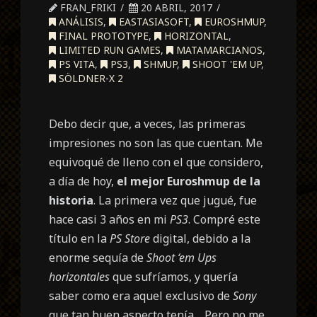
FRAN_FRIKI
20 ABRIL, 2017
ANÁLISIS
,
EASTASIASOFT
,
EUROSHMUP
,
FINAL PROTOTYPE
,
HORIZONTAL
,
LIMITED RUN GAMES
,
MATAMARCIANOS
,
PS VITA
,
PS3
,
SHMUP
,
SHOOT 'EM UP
,
SÖLDNER-X 2
Debo decir que, a veces, las primeras
impresiones no son las que cuentan. Me
equivoqué de lleno con el que considero,
a día de hoy,
el mejor Euroshmup de la
historia
. La primera vez que jugué, fue
hace casi 3 años en mi
PS3
. Compré este
título en la
PS Store
digital, debido a la
enorme sequía de
Shoot ‘em Ups
horizontales
que sufríamos, y quería
saber como era aquel exclusivo de
Sony
que tan buen aspecto tenía… Pero no me