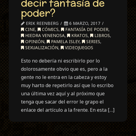
decir fantasía de
poder?
ERIK REENBERG
6 MARZO, 2017
CINE
,
CÓMICS
,
FANTASÍA DE PODER
,
HIEDRA VENENOSA
,
KRATOS
,
LIBROS
,
OPINIÓN
,
PAMELA ISLEY
,
SERIES
,
SEXUALIZACIÓN
,
VIDEOJUEGOS
Esto no debería ni escribirlo por lo
dolorosamente obvio que es, pero a la
gente no le entra en la cabeza y estoy
muy harto de repetirlo así que lo escribo
una última vez aquí y al próximo que
tenga que sacar del error le grapo el
enlace del artículo a la frente. En esta […]