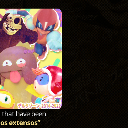
Catego
Archi
sts that have been
os extensos”