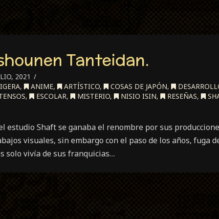
shounen Tanteidan.
LIO, 2021
IGERA
,
ANIME
,
ARTÍSTICO
,
COSAS DE JAPÓN
,
DESARROLLO
TENSOS
,
ESCOLAR
,
MISTERIO
,
NISIO ISIN
,
RESEÑAS
,
SH
el estudio Shaft se ganaba el renombre por sus producciones
bajos visuales, sin embargo con el paso de los años, fuga de
 solo vivía de sus franquicias…