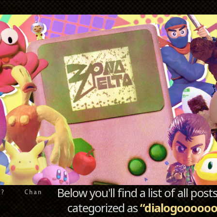
Below you'll find a list of all po
e?
Chan
categorized as
“dialogoooooo