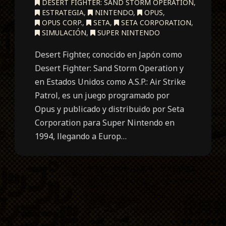
DESERT FIGHTER: SAND STORM OPERATION
,
ESTRATEGIA
,
NINTENDO
,
OPUS
,
OPUS CORP.
,
SETA
,
SETA CORPORATION
,
SIMULACIÓN
,
SUPER NINTENDO
Desert Fighter, conocido en Japón como
Desert Fighter: Sand Storm Operation y
en Estados Unidos como A.S.P.: Air Strike
Patrol, es un juego programado por
Opus y publicado y distribuido por Seta
Corporation para Super Nintendo en
1994, llegando a Europ…