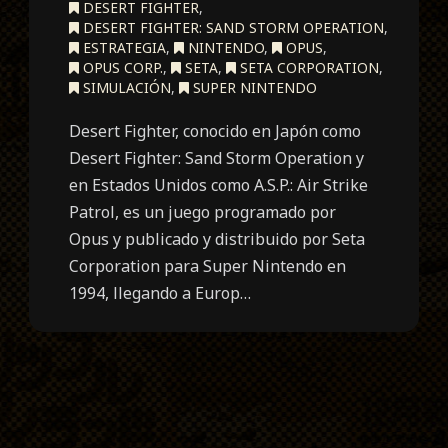
DESERT FIGHTER
,
DESERT FIGHTER: SAND STORM OPERATION
,
ESTRATEGIA
,
NINTENDO
,
OPUS
,
OPUS CORP.
,
SETA
,
SETA CORPORATION
,
SIMULACIÓN
,
SUPER NINTENDO
Desert Fighter, conocido en Japón como
Desert Fighter: Sand Storm Operation y
en Estados Unidos como A.S.P.: Air Strike
Patrol, es un juego programado por
Opus y publicado y distribuido por Seta
Corporation para Super Nintendo en
1994, llegando a Europ…