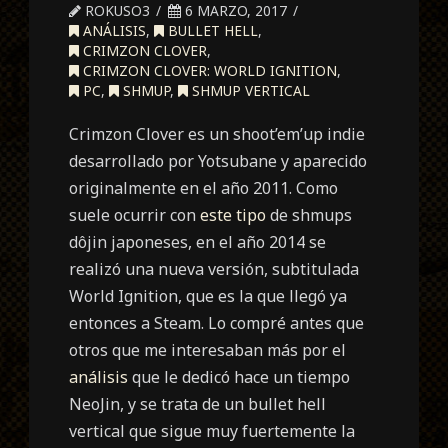
ROKUSO3
6 MARZO, 2017
ANÁLISIS
,
BULLET HELL
,
CRIMZON CLOVER
,
CRIMZON CLOVER: WORLD IGNITION
,
PC
,
SHMUP
,
SHMUP VERTICAL
Crimzon Clover es un shoot’em’up indie
desarrollado por Yotsubane y aparecido
originalmente en el año 2011. Como
suele ocurrir con
este tipo
de shmups
dôjin japoneses, en el año 2014 se
realizó una nueva versión, subtitulada
World Ignition, que es la que llegó ya
entonces a Steam. Lo compré antes que
otros que me interesaban más por el
análisis
que le dedicó hace un tiempo
NeoJin, y se trata de un bullet hell
vertical que sigue muy fuertemente la