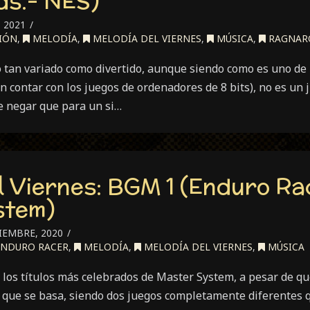
ds.- NES)
 2021
IÓN
,
MELODÍA
,
MELODÍA DEL VIERNES
,
MÚSICA
,
RAGNAR
 tan variado como divertido, aunque siendo como es uno de l
in contar con los juegos de ordenadores de 8 bits), no es un 
 negar que para un si…
l Viernes: BGM 1 (Enduro Ra
stem)
IEMBRE, 2020
NDURO RACER
,
MELODÍA
,
MELODÍA DEL VIERNES
,
MÚSICA
 los títulos más celebrados de Master System, a pesar de q
 que se basa, siendo dos juegos completamente diferentes q