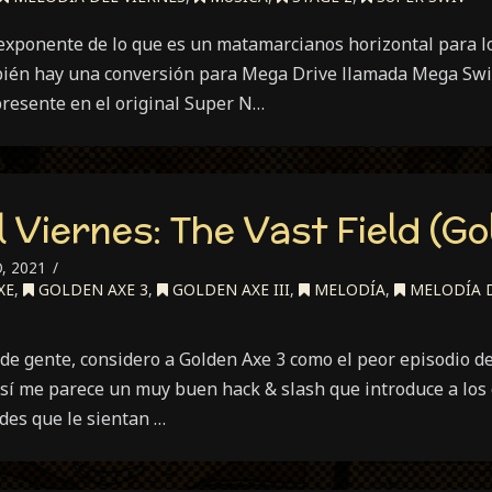
exponente de lo que es un matamarcianos horizontal para lo
ién hay una conversión para Mega Drive llamada Mega Swiv
presente en el original Super N…
 Viernes: The Vast Field (Go
, 2021
XE
,
GOLDEN AXE 3
,
GOLDEN AXE III
,
MELODÍA
,
MELODÍA D
 de gente, considero a Golden Axe 3 como el peor episodio d
sí me parece un muy buen hack & slash que introduce a los
des que le sientan …