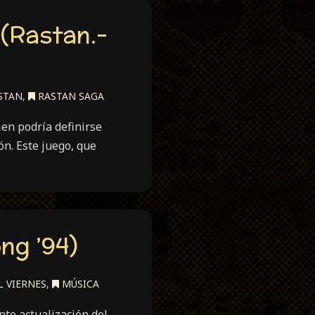
 (Rastan.-
STAN
,
RASTAN SAGA
en podría definirse
ón. Este juego, que
ng ’94)
 VIERNES
,
MÚSICA
te actualización del