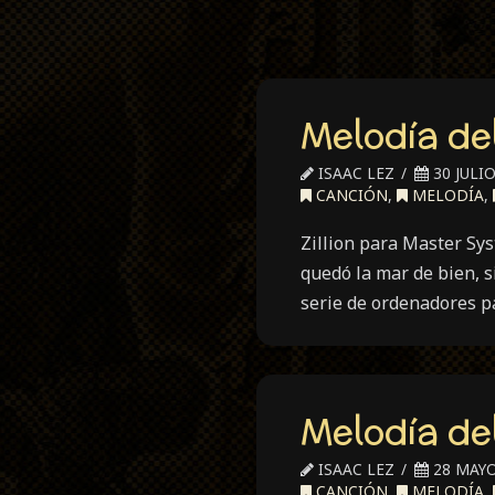
Melodía del
ISAAC LEZ
30 JULIO
CANCIÓN
,
MELODÍA
,
Zillion para Master Sys
quedó la mar de bien, s
serie de ordenadores p
Melodía de
ISAAC LEZ
28 MAYO
CANCIÓN
,
MELODÍA
,