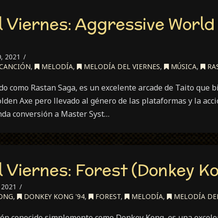
l Viernes: Aggressive World
, 2021
CANCIÓN
,
MELODÍA
,
MELODÍA DEL VIERNES
,
MÚSICA
,
RA
do como Rastan Saga, es un excelente arcade de Taito que bi
den Axe pero llevado al género de las plataformas y la acci
nda conversión a Master Syst…
l Viernes: Forest (Donkey Ko
 2021
ONG
,
DONKEY KONG '94
,
FOREST
,
MELODÍA
,
MELODÍA DEL
én conocido simplemente como Donkey Kong, es una excelen