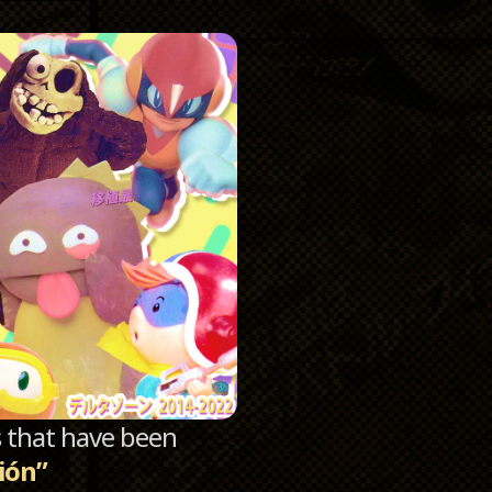
Catego
Archi
sts that have been
ión”