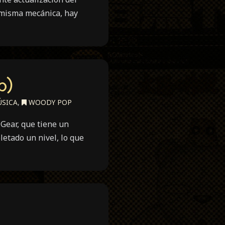
a misma mecánica, hay
p)
SICA
,
WOODY POP
Gear, que tiene un
etado un nivel, lo que