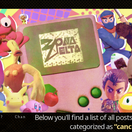
Below you'll find a list of all po
e?
Chan
categorized as
“canc