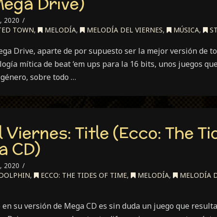
Mega Drive)
, 2020
TED TOWN
,
MELODÍA
,
MELODÍA DEL VIERNES
,
MÚSICA
,
ST
ega Drive, aparte de por supuesto ser la mejor versión de to
logía mítica de beat ‘em ups para la 16 bits, unos juegos q
 género, sobre todo …
 Viernes: Title (Ecco: The Ti
a CD)
, 2020
 DOLPHIN
,
ECCO: THE TIDES OF TIME
,
MELODÍA
,
MELODÍA D
e en su versión de Mega CD es sin duda un juego que resulta