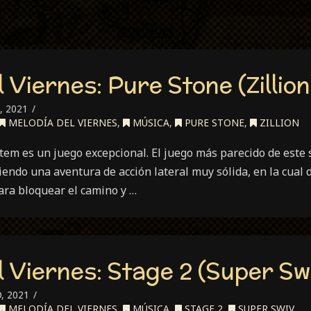
 Viernes: Pure Stone (Zillion
, 2021
MELODÍA DEL VIERNES
,
MÚSICA
,
PURE STONE
,
ZILLION
tem es un juego excepcional. El juego más parecido de este
iendo una aventura de acción lateral muy sólida, en la cua
ara bloquear el camino y …
l Viernes: Stage 2 (Super Sw
, 2021
MELODÍA DEL VIERNES
,
MÚSICA
,
STAGE 2
,
SUPER SWIV