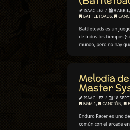
(Battletoa
ISAAC LEZ
9 ABRIL,
BATTLETOADS
,
CANC
Battletoads es un juego
de todos los tiempos (s
mundo, pero no hay que
Melodía de
Master Sy
ISAAC LEZ
18 SEPT
BGM 1
,
CANCIÓN
,
E
Enduro Racer es uno de
común con el arcade en