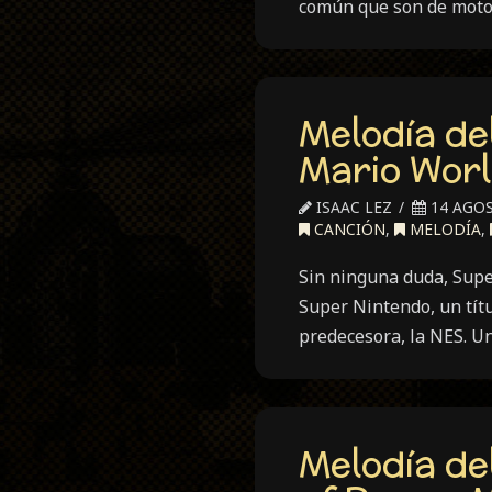
común que son de motoc
Melodía de
Mario Worl
ISAAC LEZ
14 AGOS
CANCIÓN
,
MELODÍA
,
Sin ninguna duda, Super
Super Nintendo, un títu
predecesora, la NES. Un
Melodía de