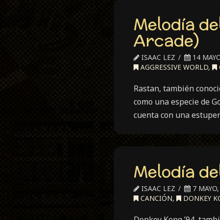
Melodía de
Arcade)
ISAAC LEZ
14 MAYO
AGGRESSIVE WORLD
,
Rastan, también conoci
como una especie de Gol
cuenta con una estupe
Melodía de
ISAAC LEZ
7 MAYO,
CANCIÓN
,
DONKEY K
Donkey Kong ’94, tambi