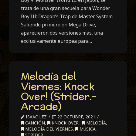
Boy V: Monster World III en Japón, se
trata de una gran secuela para Wonder
Boy III: Dragon’s Trap de Master System.
Saliendo primero en Mega Drive,
aparecieron dos versiones más, una
exclusivamente europea para…
Melodía del
Viernes: Knock
Over! (Strider.-
Arcade)
ISAAC LEZ
22 OCTUBRE, 2021
CANCIÓN
,
KNOCK OVER!
,
MELODÍA
,
MELODÍA DEL VIERNES
,
MÚSICA
,
STRIDER