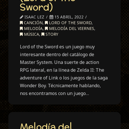
Sword)
ISAAC LEZ
15 ABRIL, 2022
CANCIÓN
,
LORD OF THE SWORD
,
MELODÍA
,
MELODÍA DEL VIERNES
,
MÚSICA
,
STORY
Lord of the Sword es un juego muy
interesante dentro del catálogo de
Master System. Una suerte de action
RPG lateral, en la línea de Zelda II: The
adventure of Link o los juegos de la saga
Wonder Boy. Técnicamente hablando,
nos encontramos con un juego…
Melodía del