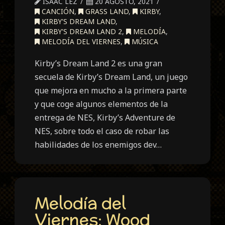
ISAAC LEZ
20 AGOSTO, 2021
CANCIÓN
,
GRASS LAND
,
KIRBY
,
KIRBY'S DREAM LAND
,
KIRBY'S DREAM LAND 2
,
MELODÍA
,
MELODÍA DEL VIERNES
,
MÚSICA
Kirby’s Dream Land 2 es una gran
secuela de Kirby’s Dream Land, un juego
que mejora en mucho a la primera parte
y que coge algunos elementos de la
entrega de NES, Kirby’s Adventure de
NES, sobre todo el caso de robar las
habilidades de los enemigos dev…
Melodía del
Viernes: Wood