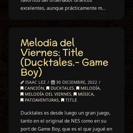
favoritos del ordenador. Gráficos
excelentes, aunque prácticamente m…
Melodia del
Viernes: Title
(Ducktales.- Game
Boy)
ISAAC LEZ
30 DICIEMBRE, 2022
CANCIÓN
,
DUCKTALES
,
MELODÍA
,
MELODÍA DEL VIERNES
,
MÚSICA
,
PATOAVENTURAS
,
TITLE
Ducktales es desde luego un gran juego,
tanto en el original de NES como en su
port de Game Boy, que es el que jugué en