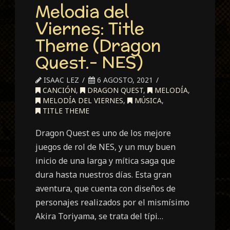
Melodia del
Viernes: Title
Theme (Dragon
Quest.- NES)
ISAAC LEZ
6 AGOSTO, 2021
CANCIÓN
,
DRAGON QUEST
,
MELODÍA
,
MELODÍA DEL VIERNES
,
MÚSICA
,
TITLE THEME
Dragon Quest es uno de los mejore
juegos de rol de NES, y un muy buen
inicio de una larga y mítica saga que
dura hasta nuestros días. Esta gran
aventura, que cuenta con diseños de
personajes realizados por el mismísimo
Akira Toriyama, se trata del típi…