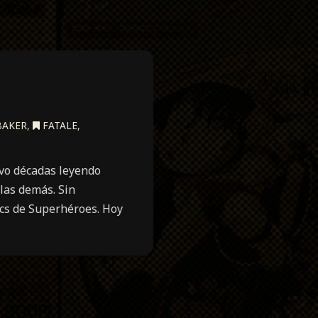
BAKER
,
FATALE
,
evo décadas leyendo
 las demás. Sin
ics de Superhéroes. Hoy