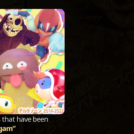
Catego
Archi
sts that have been
gam”