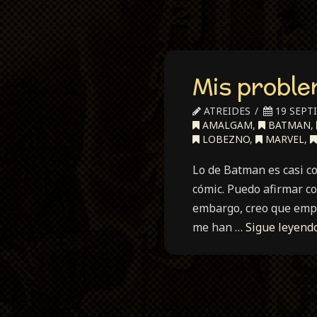
Mis proble
ATREIDES
19 SEPT
AMALGAM
,
BATMAN
,
LOBEZNO
,
MARVEL
,
Lo de Batman es casi c
cómic. Puedo afirmar co
embargo, creo que empi
me han …
Sigue leyend