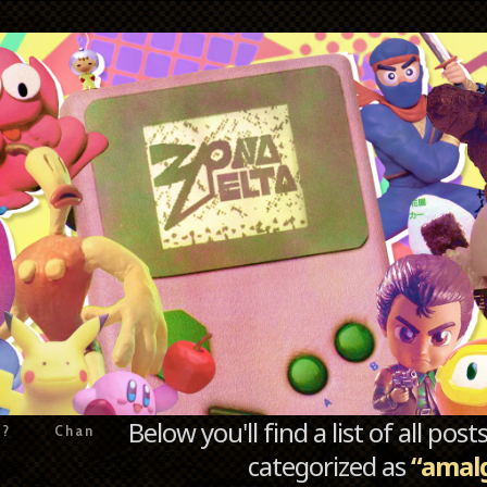
Below you'll find a list of all po
e?
Chan
categorized as
“amal