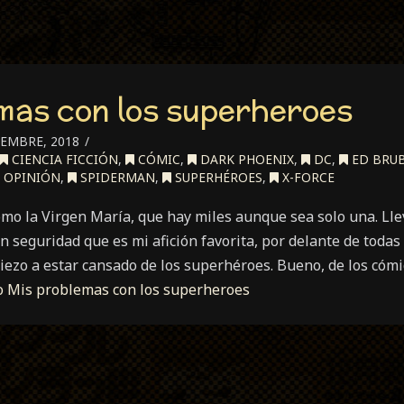
mas con los superheroes
IEMBRE, 2018
CIENCIA FICCIÓN
,
CÓMIC
,
DARK PHOENIX
,
DC
,
ED BRU
OPINIÓN
,
SPIDERMAN
,
SUPERHÉROES
,
X-FORCE
omo la Virgen María, que hay miles aunque sea solo una. Ll
n seguridad que es mi afición favorita, por delante de todas
ezo a estar cansado de los superhéroes. Bueno, de los cóm
o
Mis problemas con los superheroes