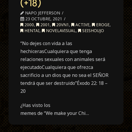
(+18)
NAPO JEFFERSON
23 OCTUBRE, 2021
2000
,
2001
,
20VN1
,
ACTIVE
,
EROGE
,
HENTAI
,
NOVELAVISUAL
,
SEISHOUJO
“No dejes con vida a las
hechicerasCualquiera que tenga
relaciones sexuales con animales será
ejecutadoCualquiera que ofrezca
sacrificio a un dios que no sea el SEÑOR
tendrá que ser destruido”Éxodo 22: 18 –
20
¿Has visto los
memes de “We make your Chi…