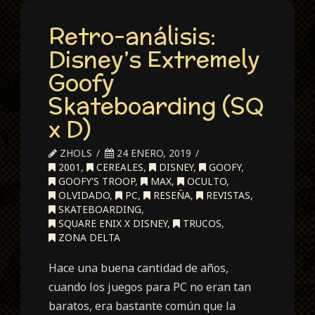
Retro-análisis:
Disney’s Extremely
Goofy
Skateboarding (SQ
x D)
ZHOLS
24 ENERO, 2019
2001
,
CEREALES
,
DISNEY
,
GOOFY
,
GOOFY'S TROOP
,
MAX
,
OCULTO
,
OLVIDADO
,
PC
,
RESEÑA
,
REVISTAS
,
SKATEBOARDING
,
SQUARE ENIX X DISNEY
,
TRUCOS
,
ZONA DELTA
Hace una buena cantidad de años,
cuando los juegos para PC no eran tan
baratos, era bastante común que la