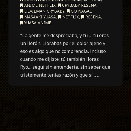
ANIME NETFLIX
,
CRYBABY RESEÑA
,
DEVILMAN CRYBABY
,
GO NAGAI
,
MASAAKI YUASA
,
NETFLIX
,
RESEÑA
,
YUASA ANIME
"La gente me despreciaba, y tú… tú eras
un llorón. Llorabas por el dolor ajeno y
eso es algo que no comprendía, incluso
cuando me dijiste: tú también lloras
Ryo… seguí sin entenderte, sin saber que
tristemente tenias razón y que sí… …