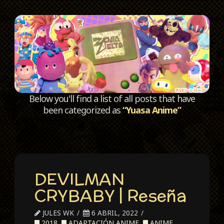
C
Below you'll find a list of all posts that have
been categorized as
“Yuasa Anime”
DEVILMAN
CRYBABY | Reseña
JULES WK
6 ABRIL, 2022
2018
,
ADAPTACIÓN ANIME
,
ANIME
,