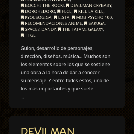
BOCCHI THE ROCK!
,
DEVILMAN CRYBABY
,
DOROHEDORO
,
FLCL
,
KILL LA KILL
,
KYOUSOGIGA
,
LISTA
,
MOB PSYCHO 100
,
RECOMENDACIONES ANIME
,
SAKUGA
,
SPACE☆DANDY
,
THE TATAMI GALAXY
,
TTGL
Guion, desarrollo de personajes,
dirección, diseños, música… Muchos son
los elementos sobre los que se sostiene
una obra a la hora de dar a conocer
su mensaje. Y entre todos estos, uno de
los más importantes y que suele
…
DEVILMAN