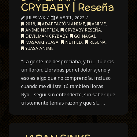
CRYBABY | Reseña
JULES WK
6 ABRIL, 2022
2018
,
ADAPTACIÓN ANIME
,
ANIME
,
ANIME NETFLIX
,
CRYBABY RESEÑA
,
DEVILMAN CRYBABY
,
GO NAGAI
,
MASAAKI YUASA
,
NETFLIX
,
RESEÑA
,
YUASA ANIME
"La gente me despreciaba, y tú… tú eras
un llorón. Llorabas por el dolor ajeno y
eso es algo que no comprendía, incluso
cuando me dijiste: tú también lloras
Ryo… seguí sin entenderte, sin saber que
tristemente tenias razón y que sí… …