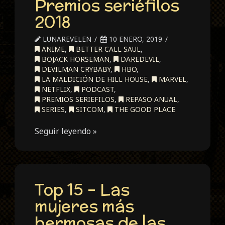
Premios seriéfilos
2018
LUNAREVELEN
10 ENERO, 2019
ANIME
,
BETTER CALL SAUL
,
BOJACK HORSEMAN
,
DAREDEVIL
,
DEVILMAN CRYBABY
,
HBO
,
LA MALDICIÓN DE HILL HOUSE
,
MARVEL
,
NETFLIX
,
PODCAST
,
PREMIOS SERIEFILOS
,
REPASO ANUAL
,
SERIES
,
SITCOM
,
THE GOOD PLACE
Seguir leyendo »
Top 15 – Las
mujeres más
hermosas de las