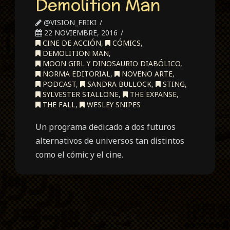
Demolition Man
@VISION_FRIKI
22 NOVIEMBRE, 2016
CINE DE ACCIÓN
,
CÓMICS
,
DEMOLITION MAN
,
MOON GIRL Y DINOSAURIO DIABÓLICO
,
NORMA EDITORIAL
,
NOVENO ARTE
,
PODCAST
,
SANDRA BULLOCK
,
STING
,
SYLVESTER STALLONE
,
THE EXPANSE
,
THE FALL
,
WESLEY SNIPES
Un programa dedicado a dos futuros
alternativos de universos tan distintos
como el cómic y el cine.