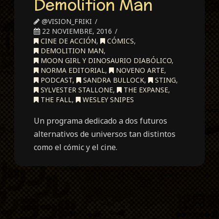
Demolition Man
@VISION_FRIKI
22 NOVIEMBRE, 2016
CINE DE ACCIÓN
,
CÓMICS
,
DEMOLITION MAN
,
MOON GIRL Y DINOSAURIO DIABÓLICO
,
NORMA EDITORIAL
,
NOVENO ARTE
,
PODCAST
,
SANDRA BULLOCK
,
STING
,
SYLVESTER STALLONE
,
THE EXPANSE
,
THE FALL
,
WESLEY SNIPES
Un programa dedicado a dos futuros
alternativos de universos tan distintos
como el cómic y el cine.