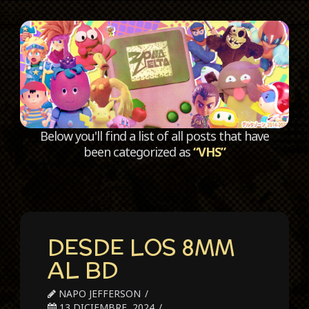
C
Below you'll find a list of all posts that have
been categorized as
“VHS”
DESDE LOS 8MM
AL BD
NAPO JEFFERSON
13 DICIEMBRE, 2024