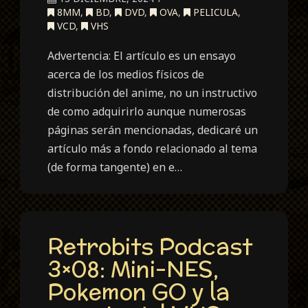
8MM
,
BD
,
DVD
,
OVA
,
PELICULA
,
VCD
,
VHS
Advertencia: El artículo es un ensayo
acerca de los medios físicos de
distribución del anime, no un instructivo
de como adquirirlo aunque numerosas
páginas serán mencionadas, dedicaré un
artículo más a fondo relacionado al tema
(de forma tangente) en e…
Retrobits Podcast
3×08: Mini-NES,
Pokemon GO y la