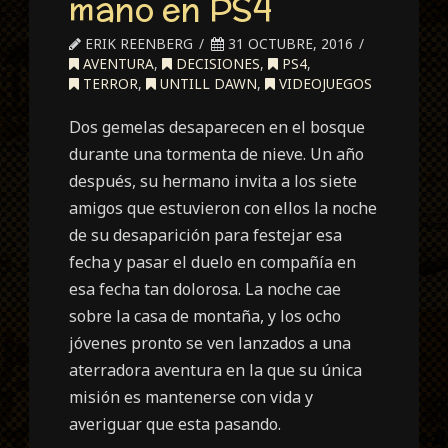
mano en PS4
ERIK REENBERG
31 OCTUBRE, 2016
AVENTURA
,
DECISIONES
,
PS4
,
TERROR
,
UNTILL DAWN
,
VIDEOJUEGOS
Dos gemelas desaparecen en el bosque
durante una tormenta de nieve. Un año
después, su hermano invita a los siete
amigos que estuvieron con ellos la noche
de su desaparición para festejar esa
fecha y pasar el duelo en compañía en
esa fecha tan dolorosa. La noche cae
sobre la casa de montaña, y los ocho
jóvenes pronto se ven lanzados a una
aterradora aventura en la que su única
misión es mantenerse con vida y
averiguar que esta pasando.