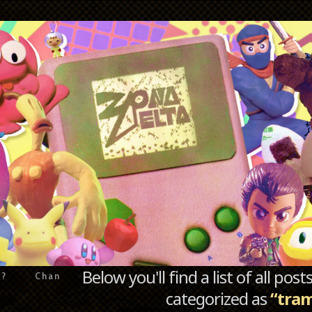
Below you'll find a list of all po
e?
Chan
categorized as
“tra