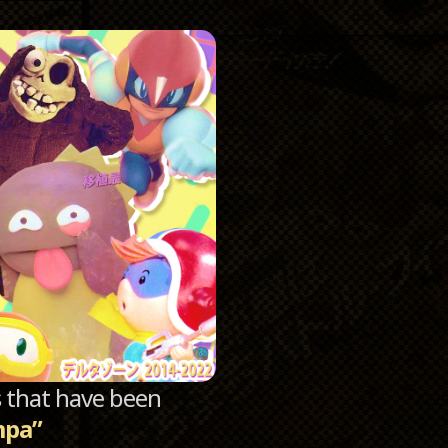
Catego
Archi
sts that have been
mpa”