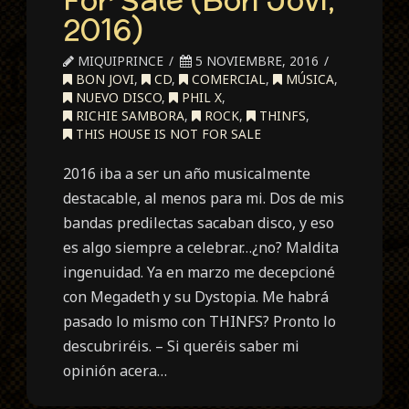
2016)
MIQUIPRINCE
5 NOVIEMBRE, 2016
BON JOVI
,
CD
,
COMERCIAL
,
MÚSICA
,
NUEVO DISCO
,
PHIL X
,
RICHIE SAMBORA
,
ROCK
,
THINFS
,
THIS HOUSE IS NOT FOR SALE
2016 iba a ser un año musicalmente
destacable, al menos para mi. Dos de mis
bandas predilectas sacaban disco, y eso
es algo siempre a celebrar…¿no? Maldita
ingenuidad. Ya en marzo me decepcioné
con Megadeth y su Dystopia. Me habrá
pasado lo mismo con THINFS? Pronto lo
descubriréis. – Si queréis saber mi
opinión acera…