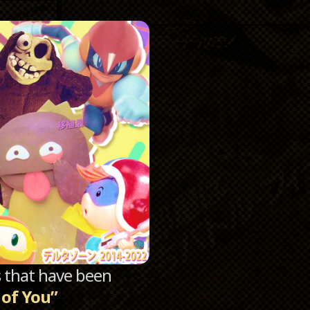
Catego
Archi
sts that have been
 of You”