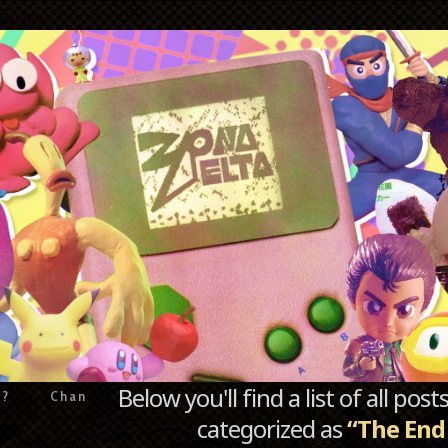
Below you'll find a list of all po
e?
Chan
categorized as
“The End