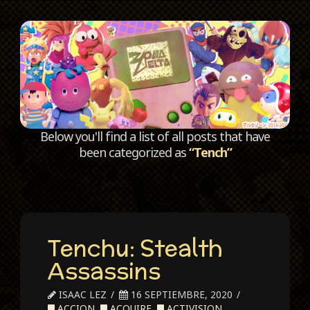
C
Below you'll find a list of all posts that have
been categorized as
“Tench”
Tenchu: Stealth
Assassins
ISAAC LEZ
16 SEPTIEMBRE, 2020
ACCION
,
ACQUIRE
,
ACTIVISION
,