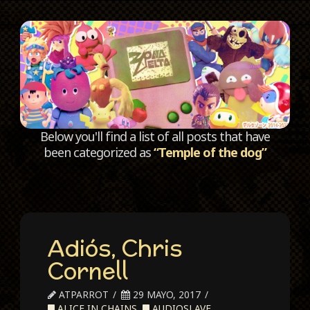
C
Below you'll find a list of all posts that have
been categorized as
“Temple of the dog”
Adiós, Chris
Cornell
ATPARROT
29 MAYO, 2017
ALICE IN CHAINS
,
AUDIOSLAVE
,