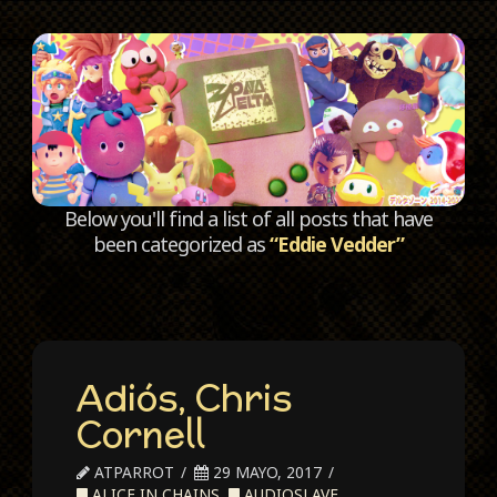
C
Below you'll find a list of all posts that have
been categorized as
“Eddie Vedder”
Adiós, Chris
Cornell
ATPARROT
29 MAYO, 2017
ALICE IN CHAINS
,
AUDIOSLAVE
,