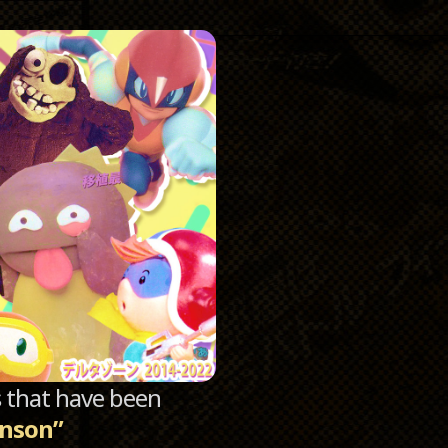
Catego
Archi
sts that have been
anson”