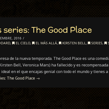
 series: The Good Place
IEMBRE, 2016
DDARD
,
EL CIELO
,
EL MÁS ALLÁ
,
KIRSTEN BELL
,
SERIES
,
presa de la nueva temporada. The Good Place es una comedia
Kirsten Bell, Veronica Mars) ha fallecido y es recompensada 
o ideal en el que encajas genial con todo el mundo y tienes 
ies: The Good Place
→