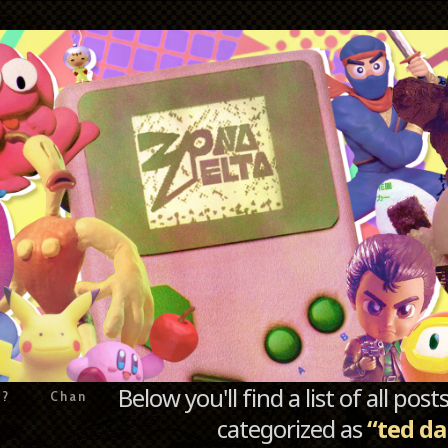
Below you'll find a list of all po
e?
Chan
categorized as
“ted d