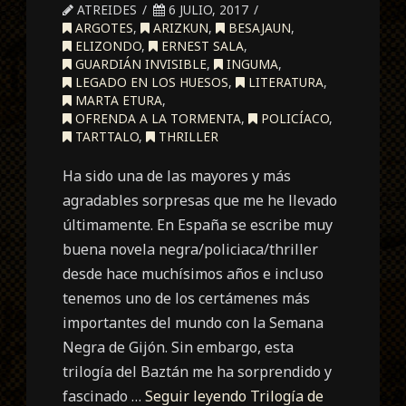
ATREIDES
6 JULIO, 2017
ARGOTES
,
ARIZKUN
,
BESAJAUN
,
ELIZONDO
,
ERNEST SALA
,
GUARDIÁN INVISIBLE
,
INGUMA
,
LEGADO EN LOS HUESOS
,
LITERATURA
,
MARTA ETURA
,
OFRENDA A LA TORMENTA
,
POLICÍACO
,
TARTTALO
,
THRILLER
Ha sido una de las mayores y más
agradables sorpresas que me he llevado
últimamente. En España se escribe muy
buena novela negra/policiaca/thriller
desde hace muchísimos años e incluso
tenemos uno de los certámenes más
importantes del mundo con la Semana
Negra de Gijón. Sin embargo, esta
trilogía del Baztán me ha sorprendido y
fascinado …
Seguir leyendo
Trilogía de