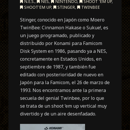
N.E.S.
,
NES
,
NINTENDO
,
SHOOT 'EM UP
,
SHOOT'EM UP
,
STINGER
,
TWINBEE
Stinger, conocido en Japón como Moero
TwinBee: Cinnamon Hakase o Sukue!, es
un juego programado, publicado y
distribuido por Konami para Famicom
Disk System en 1986, pasando ya a NES,
concretamente en Estados Unidos, en
septiembre de 1987, y también fue
editado con posterioridad de nuevo en
Japón para la Famicom, el 26 de marzo de
1993. Nos encontramos ante la primera
secuela del genial Twinbee, por lo que
se trata de un shoot ‘em up vertical muy
divertido y de un aire desenfadado.