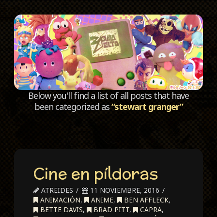
C
Below you'll find a list of all posts that have
been categorized as
“stewart granger”
Cine en píldoras
ATREIDES
11 NOVIEMBRE, 2016
ANIMACIÓN
,
ANIME
,
BEN AFFLECK
,
BETTE DAVIS
,
BRAD PITT
,
CAPRA
,