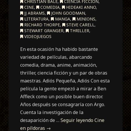
CHRISTIAN BALE
,
CIENCIA FICCIÓN
,
CINE
,
COMEDIA
,
HIDEAKI ANNO
,
JJ ABRAMS
,
JOHN GOODMAN
,
LITERATURA
,
MANGA
,
MINIONS
,
RICHARD THORPE
,
STEVE CARELL
,
STEWART GRANGER
,
THRILLER
,
VIDEOJUEGOS
En esta ocasión ha habido bastante
variedad de películas, abarcando
comedia, drama, anime, animación,
thriller, ciencia ficción y un par de obras
maestras. Adiós Pequeña, Adiós Con esta
película la gente empezó a mirar a Ben
Affleck como un posible buen director.
Años después se consagraría con Argo.
Cuenta la investigación de la
desaparición de …
Seguir leyendo
Cine
en píldoras
→