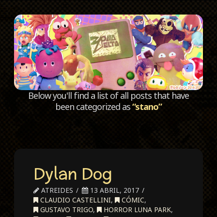
C
Below you'll find a list of all posts that have
been categorized as
“stano”
Dylan Dog
ATREIDES
13 ABRIL, 2017
CLAUDIO CASTELLINI
,
CÓMIC
,
GUSTAVO TRIGO
,
HORROR LUNA PARK
,