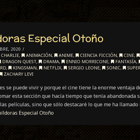
ldoras Especial Otoño
BRE, 2020
 CHARLIE
,
ANIMACIÓN
,
ANIME
,
CIENCIA FICCIÓN
,
CINE
,
DRAGON QUEST
,
DRAMA
,
ENNIO MORRICONE
,
FANTASÍA
,
ORD
,
KINGSMAN
,
NETFLIX
,
SERGIO LEONE
,
SONIC
,
SUPE
ZACHARY LEVI
s se puede vivir y porque el cine tiene la enorme ventaja d
omar esta sección que hacía tiempo que tenía abandonada s
 las películas, sino que sólo destacaré lo que me ha llamado
píldoras Especial Otoño