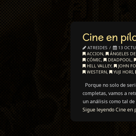
Cine en pí
ATREIDES
13 OCTU
ACCION
,
ÁNGELES DE
CÓMIC
,
DEADPOOL
,
HILL VALLEY
,
JOHN F
WESTERN
,
YUJI HORI
,
Porque no solo de serie
completas, vamos a ret
un análisis como tal de
Sigue leyendo
Cine en 