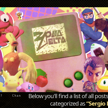
Below you'll find a list of all po
e?
Chan
categorized as
“Sergio