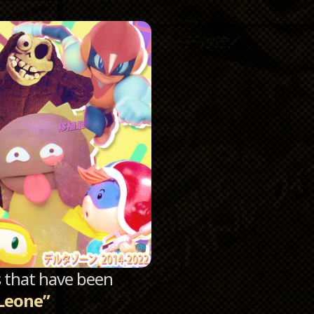
Catego
Archi
sts that have been
 Leone”