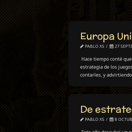
Europa Uni
PABLO XS
27 SEPT
Hace tiempo conté que m
estrategia de los jueg
contarles, y advirtien
De estrate
PABLO XS
8 OCTUB
Este año descubrí un nu