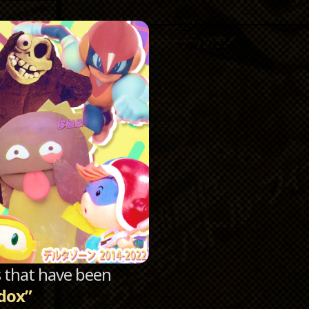
Catego
Archi
sts that have been
dox”