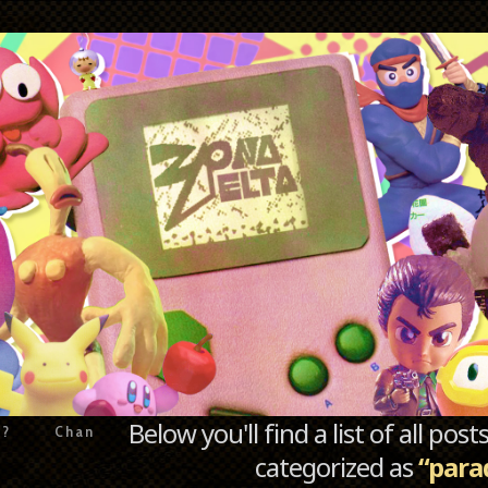
Below you'll find a list of all po
e?
Chan
categorized as
“para