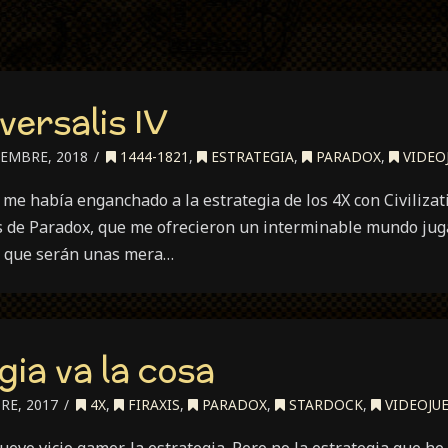
versalis IV
IEMBRE, 2018
1444-1821
,
ESTRATEGIA
,
PARADOX
,
VIDEO
e había enganchado a la estrategia de los 4X con Civilizati
os de Paradox, que me ofrecieron un interminable mundo jug
do que serán unas mera…
gia va la cosa
RE, 2017
4X
,
FIRAXIS
,
PARADOX
,
STARDOCK
,
VIDEOJU
evo vicio gamer, la estrategia. Pero no la estrategia que he