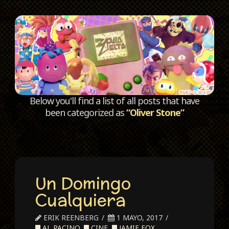
C
Below you'll find a list of all posts that have
been categorized as
“Oliver Stone”
Un Domingo
Cualquiera
ERIK REENBERG
1 MAYO, 2017
AL PACINO
,
CINE
,
JAMIE FOX
,