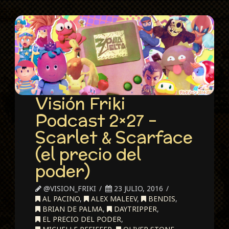
Visión Friki
Podcast 2×27 –
Scarlet & Scarface
(el precio del
poder)
@VISION_FRIKI
23 JULIO, 2016
AL PACINO
,
ALEX MALEEV
,
BENDIS
,
BRIAN DE PALMA
,
DAYTRIPPER
,
EL PRECIO DEL PODER
,