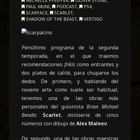
MICHELLE PFEIFFER
,
OLIVER STONE
,
PAUL MUNI
,
PODCAST
,
PS4
,
SCARFACE
,
SCARLET
,
SHADOW OF THE BEAST
,
VERTIGO
Penúltimo programa de la segunda
temporada, en el que traemos
recomendaciones
frikis
como entrantes y
dos platos de calité, para chuparse los
dedos. De primero, y hablando del
noveno arte como suele ser habitual,
tenemos una de las obras más
personales del guionista
Brian Michael
Bendis
:
Scarlet
, miniserie de cinco
números con dibujo de
Alex Maleev
.
De segundo, una de las obras maestras