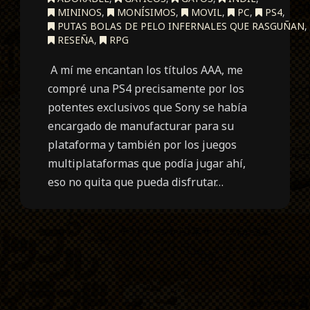
MININOS
,
MONÍSIMOS
,
MOVIL
,
PC
,
PS4
,
PUTAS BOLAS DE PELO INFERNALES QUE RASGUÑAN
,
RESEÑA
,
RPG
A mí me encantan los títulos AAA, me
compré una PS4 precisamente por los
potentes exclusivos que Sony se había
encargado de manufacturar para su
plataforma y también por los juegos
multiplataformas que podía jugar ahí,
eso no quita que pueda disfrutar…