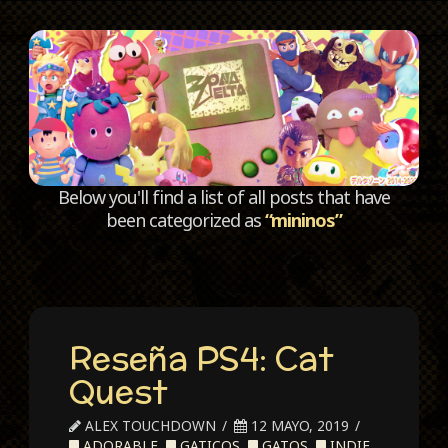
C
Below you'll find a list of all posts that have
been categorized as
“mininos”
Reseña PS4: Cat
Quest
ALEX TOUCHDOWN
12 MAYO, 2019
ADORABLE
,
GATICOS
,
GATOS
,
INDIE
,