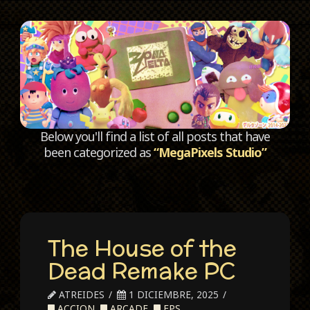
C
Below you'll find a list of all posts that have
been categorized as
“MegaPixels Studio”
The House of the
Dead Remake PC
ATREIDES
1 DICIEMBRE, 2025
ACCION
,
ARCADE
,
FPS
,