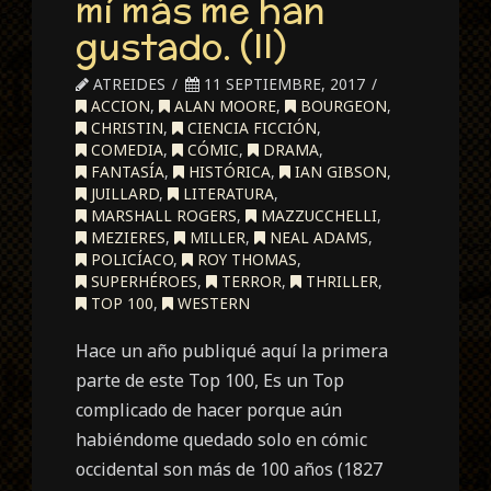
mí más me han
gustado. (II)
ATREIDES
11 SEPTIEMBRE, 2017
ACCION
,
ALAN MOORE
,
BOURGEON
,
CHRISTIN
,
CIENCIA FICCIÓN
,
COMEDIA
,
CÓMIC
,
DRAMA
,
FANTASÍA
,
HISTÓRICA
,
IAN GIBSON
,
JUILLARD
,
LITERATURA
,
MARSHALL ROGERS
,
MAZZUCCHELLI
,
MEZIERES
,
MILLER
,
NEAL ADAMS
,
POLICÍACO
,
ROY THOMAS
,
SUPERHÉROES
,
TERROR
,
THRILLER
,
TOP 100
,
WESTERN
Hace un año publiqué aquí la primera
parte de este Top 100, Es un Top
complicado de hacer porque aún
habiéndome quedado solo en cómic
occidental son más de 100 años (1827