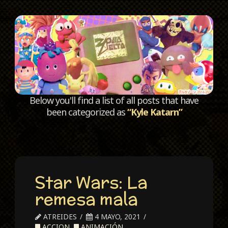
C
Below you'll find a list of all posts that have
been categorized as
“Kyle Katarn”
Star Wars: La
remesa mala
ATREIDES
4 MAYO, 2021
ACCION
,
ANIMACIÓN
,