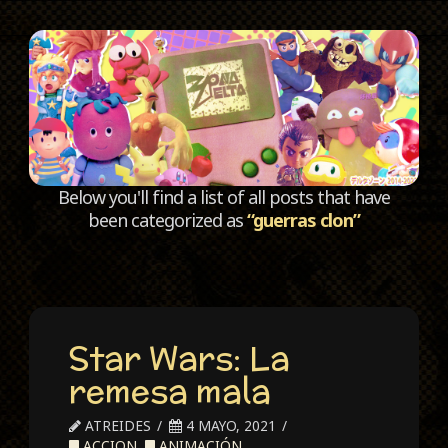
C
Below you'll find a list of all posts that have
been categorized as
“guerras clon”
Star Wars: La
remesa mala
ATREIDES
4 MAYO, 2021
ACCION
,
ANIMACIÓN
,