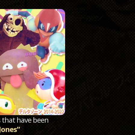
Catego
Archi
sts that have been
 Jones”