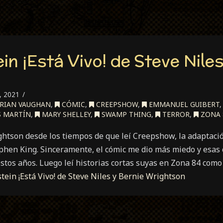
n ¡Está Vivo! de Steve Niles
 2021
RIAN VAUGHAN
,
CÓMIC
,
CREEPSHOW
,
EMMANUEL GUIBERT
 MARTÍN
,
MARY SHELLEY
,
SWAMP THING
,
TERROR
,
ZONA 
htson desde los tiempos de que leí Creepshow, la adaptación
phen King. Sinceramente, el cómic me dio más miedo y esas
stos años. Luego leí historias cortas suyas en Zona 84 com
tein ¡Está Vivo! de Steve Niles y Bernie Wrightson