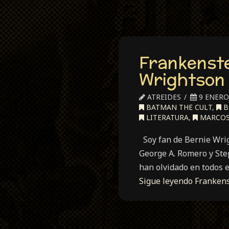
Frankenstei
Wrightson
ATREIDES
9 ENERO,
BATMAN THE CULT
,
B
LITERATURA
,
MARCOS
Soy fan de Bernie Wrig
George A. Romero y Ste
han olvidado en todos e
Sigue leyendo
Frankens