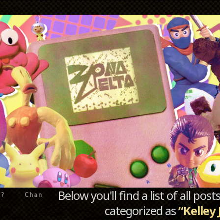
Below you'll find a list of all po
e?
Chan
categorized as
“Kelley