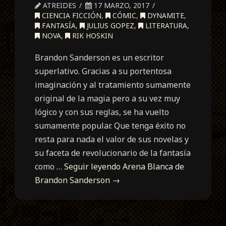
ATREIDES
17 MARZO, 2017
CIENCIA FICCIÓN
,
CÓMIC
,
DYNAMITE
,
FANTASÍA
,
JULIUS GOPEZ
,
LITERATURA
,
NOVA
,
RIK HOSKIN
Brandon Sanderson es un escritor
superlativo. Gracias a su portentosa
imaginación y al tratamiento sumamente
original de la magia pero a su vez muy
lógico y con sus reglas, se ha vuelto
sumamente popular. Que tenga éxito no
resta para nada el valor de sus novelas y
su faceta de revolucionario de la fantasía
como …
Seguir leyendo
Arena Blanca de
Brandon Sanderson
→