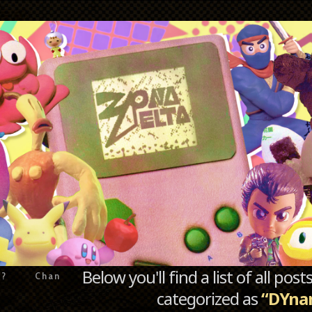
Below you'll find a list of all po
e?
Chan
categorized as
“DYna