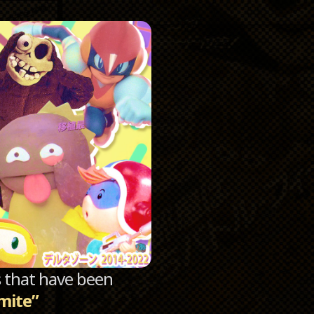
Catego
Archi
sts that have been
mite”