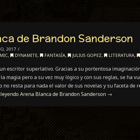
nca de Brandon Sanderson
O, 2017
MIC
,
DYNAMITE
,
FANTASÍA
,
JULIUS GOPEZ
,
LITERATURA
,
n escritor superlativo. Gracias a su portentosa imaginación
la magia pero a su vez muy lógico y con sus reglas, se ha 
o no resta para nada el valor de sus novelas y su faceta de r
 leyendo
Arena Blanca de Brandon Sanderson
→