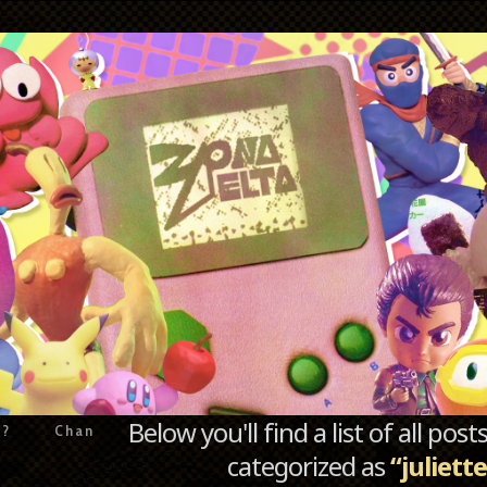
Below you'll find a list of all po
e?
Chan
categorized as
“juliett