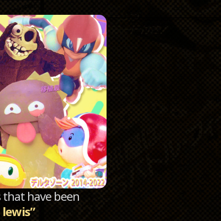
Catego
Archi
sts that have been
e lewis”