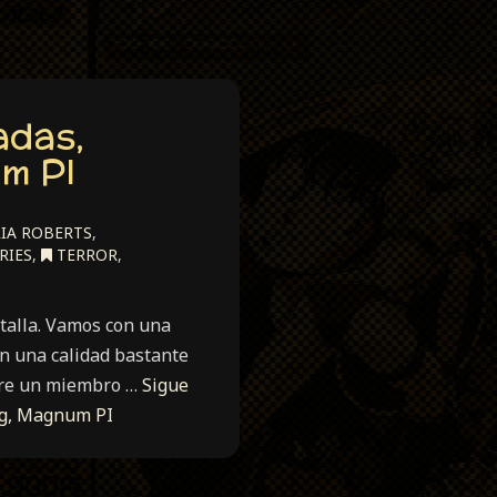
adas,
m PI
LIA ROBERTS
,
RIES
,
TERROR
,
antalla. Vamos con una
en una calidad bastante
obre un miembro …
Sigue
ng, Magnum PI