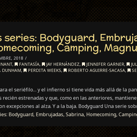
 series: Bodyguard, Embruj
Homecoming, Camping, Magnu
MBRE, 2018
NNANT
,
FANTASÍA
,
JAY HERNÁNDEZ
,
JENNIFER GARNER
,
JU
A DUNHAM
,
PERDITA WEEKS
,
ROBERTO AGUIRRE-SACASA
,
SE
ara el seriéfilo… y el infierno si tiene vida más allá de la p
s recién estrenadas y que, como en las anteriores, mantien
con excepciones al alza. Y a la baja. Bodyguard Una serie s
ries: Bodyguard, Embrujadas, Sabrina, Homecoming, Campi