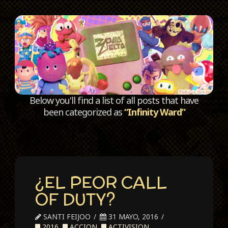
C
Below you'll find a list of all posts that have
been categorized as
“Infinity Ward”
¿EL PEOR CALL
OF DUTY?
SANTI FEIJOO
31 MAYO, 2016
2016
,
ACCION
,
ACTIVISION
,