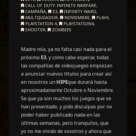
CALL OF DUTY: INFINITE WARFARE
,
CAMPAÑA
,
E3
,
INFINITY WARD
,
MULTIJUGADOR
,
NOVIEMBRE
,
PLAY4
,
PLAYSTATION 4
,
PLAYSTATION4
,
SHOOTER
,
ZOMBIES
Madre mía, ya no falta casi nada para el
próximo
E3
, y como cabe esperar, todas
las compañías de videojuegos empiezan
a anunciar nuevos títulos para crear así
en nosotros un
HIPE
que durará hasta
aproximadamente Octubre o Noviembre.
Se que ya son muchos los juegos que se
han presentado, y pido disculpas por no
poder haber publicado nada en las
últimas semanas, pero tranquilos, que
yo no me olvido de vosotros y ahora que