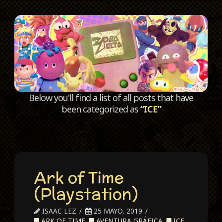
C
Below you'll find a list of all posts that have
been categorized as
“ICE”
Ark of Time
(Playstation)
ISAAC LEZ
25 MAYO, 2019
ARK OF TIME
,
AVENTURA GRÁFICA
,
ICE
,